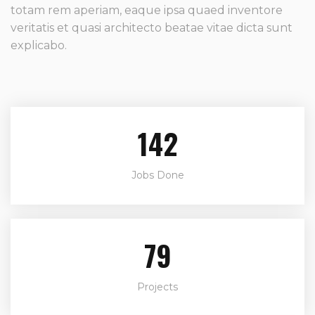
totam rem aperiam, eaque ipsa quaed inventore
veritatis et quasi architecto beatae vitae dicta sunt
explicabo.
166
Jobs Done
92
Projects